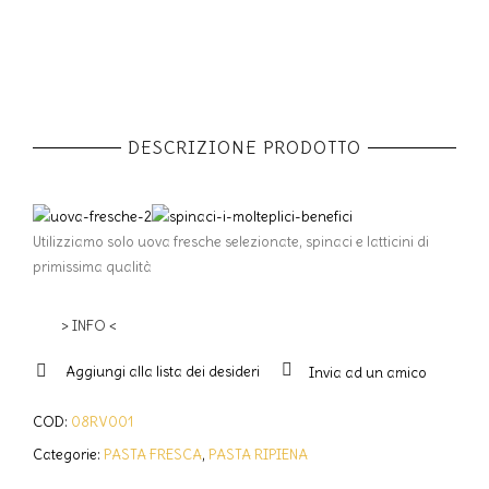
DESCRIZIONE PRODOTTO
Utilizziamo solo uova fresche selezionate, spinaci e latticini di
primissima qualità
> INFO <
Aggiungi alla lista dei desideri
Invia ad un amico
COD:
08RV001
Categorie:
PASTA FRESCA
,
PASTA RIPIENA