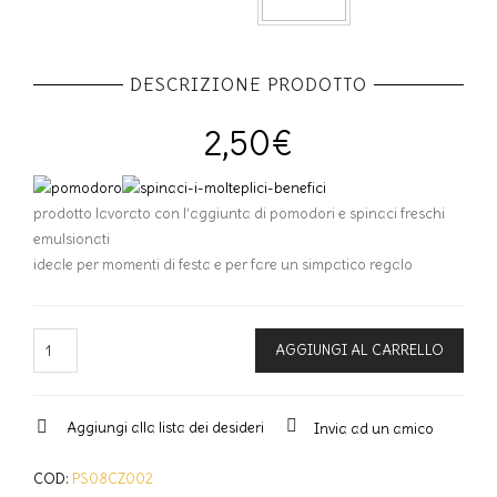
DESCRIZIONE PRODOTTO
2,50
€
prodotto lavorato con l’aggiunta di pomodori e spinaci freschi
emulsionati
ideale per momenti di festa e per fare un simpatico regalo
Quantità
AGGIUNGI AL CARRELLO
Aggiungi alla lista dei desideri
Invia ad un amico
COD:
PS08CZ002