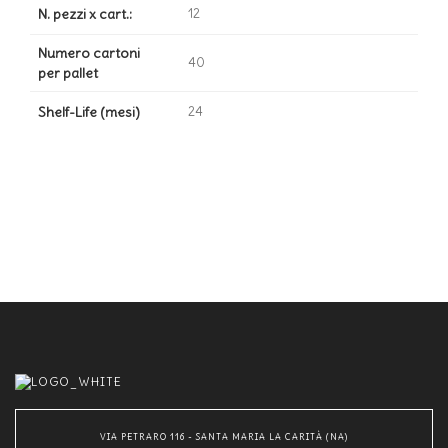
N. pezzi x cart.:
12
Numero cartoni
40
per pallet
Shelf-Life (mesi)
24
VIA PETRARO 116 - SANTA MARIA LA CARITÀ (NA)